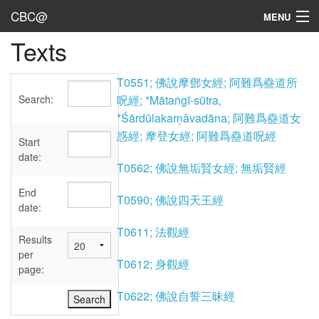
CBC@
MENU
Texts
Admin
Texts
T0551; 佛說摩鄧女經; 阿難爲蠱道所
Search:
呪經; *Mātaṅgī-sūtra,
Persons
*Śārdūlakarṇâvadāna; 阿難爲蠱道女
惑經; 摩登女經; 阿難爲蠱道呪經
Sources
Start
date:
T0562; 佛說無垢賢女經; 無垢賢經
Dates
End
T0590; 佛說四天王經
User's Guide
date:
T0611; 法觀經
Abbreviations
Results
per
T0612; 身觀經
page:
T0622; 佛說自誓三昧經