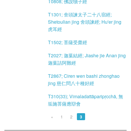
T0808; 佛說犢子經
T1301; 舍頭諫太子二十八宿經;
Shetoulian jing 舍頭諫經; Hu'er jing
虎耳經
T1502; 菩薩受齋經
T2027; 迦葉結經; Jiashe jie Anan jing
迦葉詰阿難經
T2867; Ciren wen bashi zhonghao
jing 慈仁問八十種好經
T310(33); Vimaladattāparipṛcchā, 無
垢施菩薩應辯會
«
1
2
3