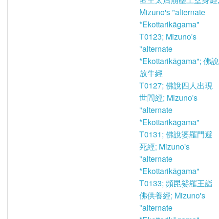
Mizuno's "alternate
*Ekottarikāgama"
T0123; Mizuno's
"alternate
*Ekottarikāgama"; 佛說
放牛經
T0127; 佛說四人出現
世間經; Mizuno's
"alternate
*Ekottarikāgama"
T0131; 佛說婆羅門避
死經; Mizuno's
"alternate
*Ekottarikāgama"
T0133; 頻毘娑羅王詣
佛供養經; Mizuno's
"alternate