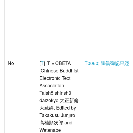
No
[
T
] T = CBETA
T0060; 瞿曇彌記果經
[Chinese Buddhist
Electronic Text
Association].
Taishō shinshū
daizōkyō 大正新脩
大藏經. Edited by
Takakusu Junjirō
高楠順次郎 and
Watanabe