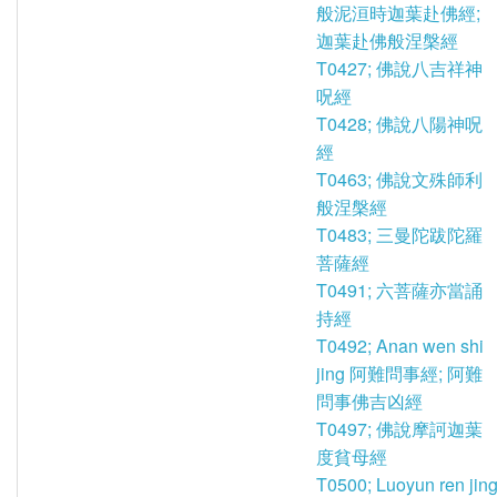
般泥洹時迦葉赴佛經;
迦葉赴佛般涅槃經
T0427; 佛說八吉祥神
呪經
T0428; 佛說八陽神呪
經
T0463; 佛說文殊師利
般涅槃經
T0483; 三曼陀跋陀羅
菩薩經
T0491; 六菩薩亦當誦
持經
T0492; Anan wen shi
jing 阿難問事經; 阿難
問事佛吉凶經
T0497; 佛說摩訶迦葉
度貧母經
T0500; Luoyun ren jin