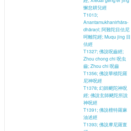
經; Xiedai geng'er jing
懈怠耕兒經
T1013;
Anantamukhanirhāra-
dhāraṇī; 阿難陀目佉尼
呵離陀經; Muqu jing 目
佉經
T1327; 佛說呪齒經;
Zhou chong chi 呪虫
齒; Zhou chi 呪齒
T1356; 佛說華積陀羅
尼神呪經
T1378; 幻師颰陀神呪
經; 佛說玄師颰陀所說
神呪經
T1391; 佛說檀特羅麻
油述經
T1393; 佛說摩尼羅亶