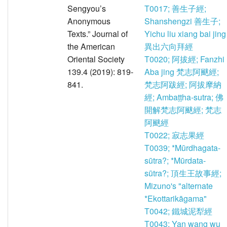
Sengyou’s
T0017; 善生子經;
Anonymous
Shanshengzi 善生子;
Texts.” Journal of
Yichu liu xiang bai jing
the American
異出六向拜經
Oriental Society
T0020; 阿拔經; Fanzhi
139.4 (2019): 819-
Aba jing 梵志阿颰經;
841.
梵志阿跋經; 阿拔摩納
經; Ambaṭṭha-sutra; 佛
開解梵志阿颰經; 梵志
阿颰經
T0022; 寂志果經
T0039; *Mūrdhagata-
sūtra?; *Mūrdata-
sūtra?; 頂生王故事經;
Mizuno's "alternate
*Ekottarikāgama"
T0042; 鐵城泥犁經
T0043; Yan wang wu