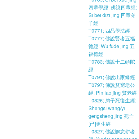
四輩學經; 佛說四輩經;
Si bei dizi jing 四輩弟
子經
T0771; 四品學法經
T0777; 佛說賢者五福
德經; Wu fude jing 五
福德經
T0783; 佛說十二頭陀
經
T0791; 佛說出家緣經
T0797; 佛說貧窮老公
經; Pin lao jing 貧老經
T0826; 弟子死復生經;
Shengsi wang/yi
gengsheng jing 死亡
[已]更生經
T0827; 佛說懈怠耕者