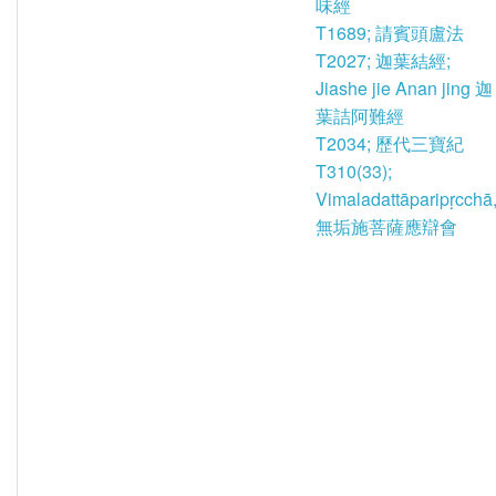
味經
T1689; 請賓頭盧法
T2027; 迦葉結經;
Jiashe jie Anan jing 迦
葉詰阿難經
T2034; 歷代三寶紀
T310(33);
Vimaladattāparipṛcchā
無垢施菩薩應辯會