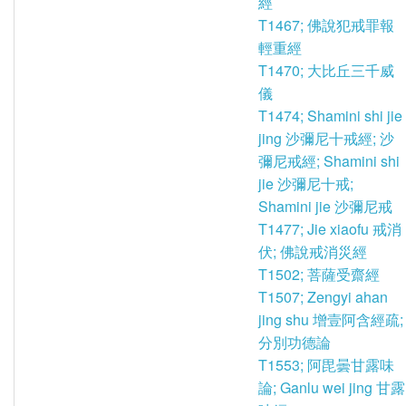
經
T1467; 佛說犯戒罪報
輕重經
T1470; 大比丘三千威
儀
T1474; Shamini shi jie
jing 沙彌尼十戒經; 沙
彌尼戒經; Shamini shi
jie 沙彌尼十戒;
Shamini jie 沙彌尼戒
T1477; Jie xiaofu 戒消
伏; 佛說戒消災經
T1502; 菩薩受齋經
T1507; Zengyi ahan
jing shu 增壹阿含經疏;
分別功德論
T1553; 阿毘曇甘露味
論; Ganlu wei jing 甘露