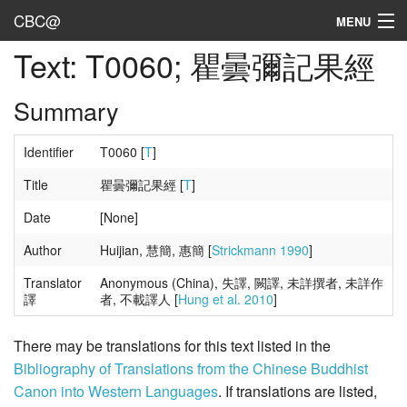
CBC@
MENU
Text: T0060; 瞿曇彌記果經
Admin
Texts
Summary
Persons
Identifier
T0060 [
T
]
Sources
Title
瞿曇彌記果經 [
T
]
Date
[None]
Dates
Author
Huijian, 慧簡, 惠簡 [
Strickmann 1990
]
User's Guide
Translator
Anonymous (China), 失譯, 闕譯, 未詳撰者, 未詳作
譯
者, 不載譯人 [
Hung et al. 2010
]
Abbreviations
There may be translations for this text listed in the
Bibliography of Translations from the Chinese Buddhist
Canon into Western Languages
. If translations are listed,