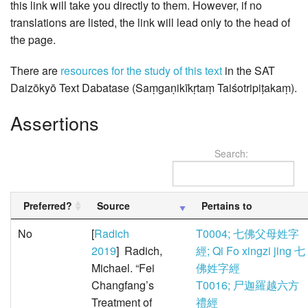
this link will take you directly to them. However, if no
translations are listed, the link will lead only to the head of
the page.
There are
resources for the study of this text
in the SAT
Daizōkyō Text Dabatase (Saṃgaṇikīkṛtaṃ Taiśotripiṭakaṃ).
Assertions
Search:
Preferred?
Source
Pertains to
No
[
Radich
T0004; 七佛父母姓字
2019
] Radich,
經; Qi Fo xingzi jing 七
Michael. “Fei
佛姓字經
Changfang’s
T0016; 尸迦羅越六方
Treatment of
禮經