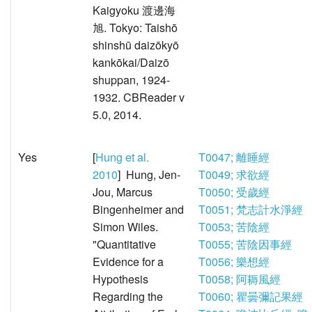
Kaigyoku 渡邊海
旭. Tokyo: Taishō
shinshū daizōkyō
kankōkai/Daizō
shuppan, 1924-
1932. CBReader v
5.0, 2014.
Yes
[
Hung et al.
T0047; 離睡經
2010
] Hung, Jen-
T0049; 求欲經
Jou, Marcus
T0050; 受歲經
Bingenheimer and
T0051; 梵志計水淨經
Simon Wiles.
T0053; 苦陰經
"Quantitative
T0055; 苦陰因事經
Evidence for a
T0056; 樂想經
Hypothesis
T0058; 阿耨風經
Regarding the
T0060; 瞿曇彌記果經