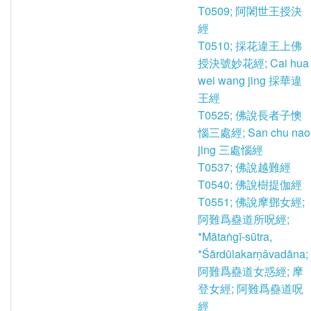
T0509; 阿闍世王授決
經
T0510; 採花違王上佛
授決號妙花經; Cai hua
wei wang jing 採華違
王經
T0525; 佛說長者子懊
惱三處經; San chu nao
jing 三處惱經
T0537; 佛說越難經
T0540; 佛說樹提伽經
T0551; 佛說摩鄧女經;
阿難爲蠱道所呪經;
*Mātaṅgī-sūtra,
*Śārdūlakarṇâvadāna;
阿難爲蠱道女惑經; 摩
登女經; 阿難爲蠱道呪
經