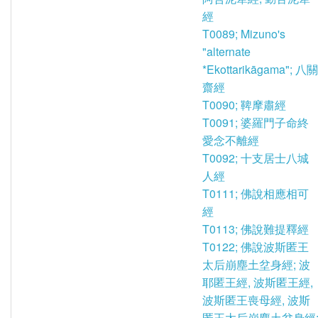
經
T0089; Mizuno's
"alternate
*Ekottarikāgama"; 八關
齋經
T0090; 鞞摩肅經
T0091; 婆羅門子命終
愛念不離經
T0092; 十支居士八城
人經
T0111; 佛說相應相可
經
T0113; 佛說難提釋經
T0122; 佛說波斯匿王
太后崩塵土坌身經; 波
耶匿王經, 波斯匿王經,
波斯匿王喪母經, 波斯
匿王太后崩塵土坌身經