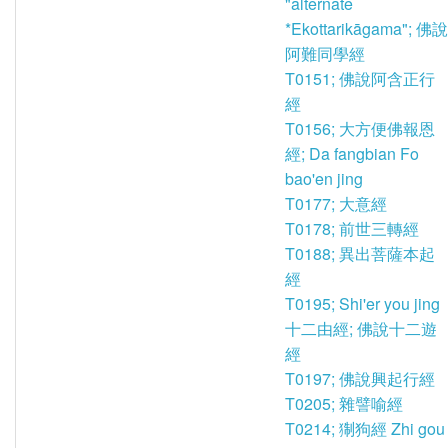
"alternate
*Ekottarikāgama"; 佛說
阿難同學經
T0151; 佛說阿含正行
經
T0156; 大方便佛報恩
經; Da fangbian Fo
bao'en jing
T0177; 大意經
T0178; 前世三轉經
T0188; 異出菩薩本起
經
T0195; Shi'er you jing
十二由經; 佛說十二遊
經
T0197; 佛說興起行經
T0205; 雜譬喻經
T0214; 猘狗經 Zhi gou