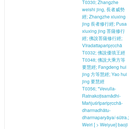
T0330; Zhangzhe
weishi jing, 長者威勢
經; Zhangzhe xiuxing
jing 長者修行經; Pusa
xiuxing jing 菩薩修行
經; 佛說菩薩修行經;
Vīradattaparipṛcchā
T0332; 佛說優填王經
T0348; 佛說大乘方等
要慧經; Fangdeng hui
jing 方等慧經; Yao hui
jing 要慧經
T0356; *Vevulla-
Ratnakoṭisamādhi-
Mañjuśrīparipṛcchā-
dharmadhātu-
dharmaparyāya/-sūtra.;
Weiri [ > Weiyue] baoji