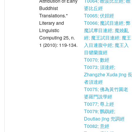
Attribution of Early
T0064; 瞻波比丘經; 瞻
Buddhist
婆比丘經
Translations."
T0065; 伏婬經
Literary and
T0066; 魔試目連經; 弊
Linguistic
魔試摩目連經; 魔嬈亂
Computing 25, n.
經; 魔王試目連經; 魔王
1 (2010): 119-134.
入目連腹中經; 魔王入
目犍蘭腹經
T0070; 數經
T0073; 須達經;
Zhangzhe Xuda jing 
者須達經
T0075; 佛為黃竹園老
婆羅門說學經
T0077; 尊上經
T0079; 鸚鵡經;
Doutiao jing 兜調經
T0082; 意經